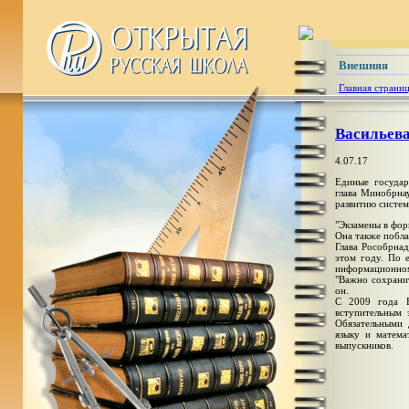
Внешняя
Главная страни
Васильева
4.07.17
Единые государ
глава Минобрна
развитию систем
"Экзамены в фор
Она также побла
Глава Рособрнад
этом году. По 
информационном 
"Важно сохранит
он.
С 2009 года Е
вступительным 
Обязательными 
языку и матема
выпускников.