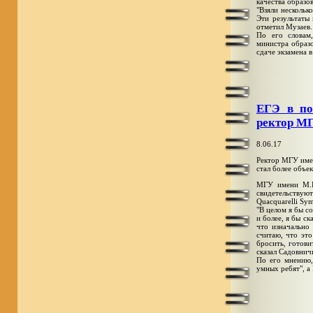
качества образо
"Взяли нескольк
Эти результаты
отметил Музаев.
По его словам
министра образо
сдаче экзамена в
ЕГЭ в по
ректор М
8.06.17
Ректор МГУ имен
стал более объе
МГУ имени М.В
свидетельствую
Quacquarelli Sy
"В целом я бы с
и более, я бы ск
что изначально
считаю, что эт
бросить, готов
сказал Садовничи
По его мнению,
умных ребят", а