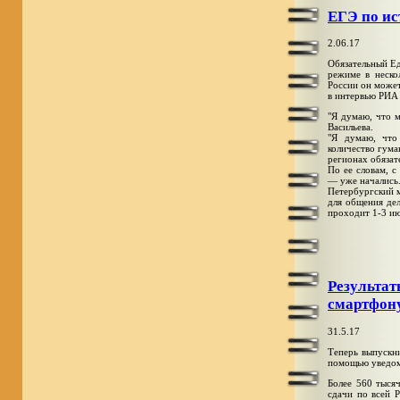
ЕГЭ по ис
2.06.17
Обязательный Ед
режиме в неско
России он может
в интервью РИА
"Я думаю, что м
Васильева.
"Я думаю, что
количество гума
регионах обязат
По ее словам, 
— уже начались.
Петербургский 
для общения де
проходит 1-3 и
Результа
смартфон
31.5.17
Теперь выпускн
помощью уведом
Более 560 тыся
сдачи по всей Р