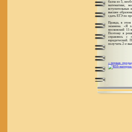
балла из 5, нео
математике, м
вступительных и
высшее образова
сдать ЕГЭ по пр
Правда, в этом
экзамена. «Я 
московский 11-
Поэтому я реши
справлюсь с п
юридический. П
получить 2-е вы
« первая
‹ преды