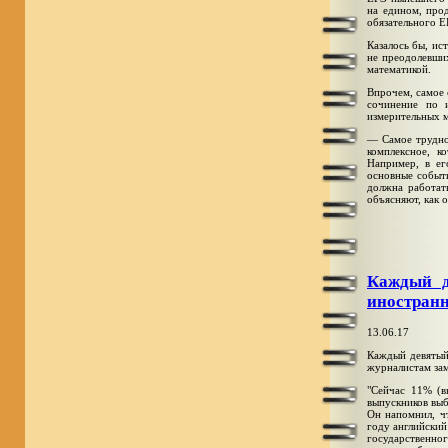
на едином, про
обязательного Е
Казалось бы, ис
не преодолевши
математикой.
Впрочем, самое 
сочинение по и
измерительных м
— Самое трудно
комплексное, 
Например, в ег
основные событи
должна работат
объясняют, как 
Каждый д
иностран
13.06.17
Каждый девятый
журналистам зам
"Сейчас 11% (вы
выпускников выб
Он напомнил, ч
году английский
государственно