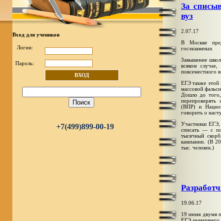
За списы
вуз
2.07.17
Вход для учеников
В Москве пре
Логин:
госэкзаменах
Завышение школь
Пароль:
всяком случае,
повсеместного в
ВХОД
ЕГЭ также этой 
массовой фальси
Дошло до того,
перепроверять 
(ВПР) и Нацио
говорить о наст
Участники ЕГЭ, 
+7(499)899-00-19
списать — с п
тысячный скорб
кампании. (В 20
тыс. человек.)
Разработч
19.06.17
19 июня двумя 
ЕГЭ нынешнего г