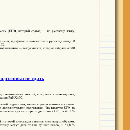
ену (ЕГЭ), который сдавал, — по русскому языку,
 химии, профильной математике и русскому языку. В
ЕГЭ.
окобалльников — выпускников, которые набрали от 80
одготовки не сдать
 дополнительных занятий, говорится в мониторинге,
ования РАНХиГС.
ьной подготовки, только хорошо занимаясь в школе.
з дополнительной подготовки. Что касается ЕГЭ, то
ые занятия нужны и при подготовке к ОГЭ, а 49,1 %
 итоговой аттестации ответили следующим образом:
отовку могут дать только лучшие школы, и 31,8 %