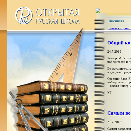
Внешняя
Главная страни
Общий кон
24.7.2018
Ректор МГУ име
победителей и п
Во вступительно
когда демографи
Средний балл Е
победители и п
– школы–интерна
УГ
Самым во
21.7.2018
Самым возрастн