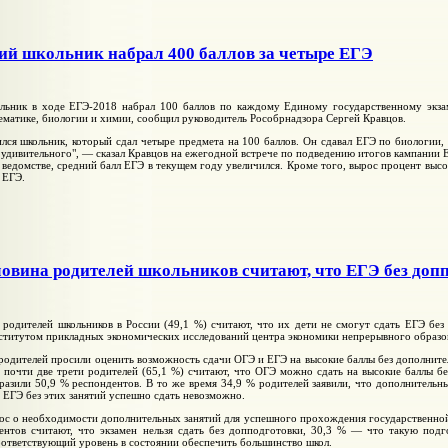
й школьник набрал 400 баллов за четыре ЕГЭ
льник в ходе ЕГЭ-2018 набрал 100 баллов по каждому Единому государственному экзам
матике, биологии и химии, сообщил руководитель Рособрнадзора Сергей Кравцов.
лся школьник, который сдал четыре предмета на 100 баллов. Он сдавал ЕГЭ по биологии,
 удивительного", — сказал Кравцов на ежегодной встрече по подведению итогов кампании 
в ведомстве, средний балл ЕГЭ в текущем году увеличился. Кроме того, вырос процент выс
 ЕГЭ.
овина родителей школьников считают, что ЕГЭ без допп
родителей школьников в России (49,1 %) считают, что их дети не смогут сдать ЕГЭ без
ститутом прикладных экономических исследований центра экономики непрерывного образ
родителей просили оценить возможность сдачи ОГЭ и ЕГЭ на высокие баллы без дополнител
 почти две трети родителей (65,1 %) считают, что ОГЭ можно сдать на высокие баллы бе
разили 50,9 % респондентов. В то же время 34,9 % родителей заявили, что дополнительн
 ЕГЭ без этих занятий успешно сдать невозможно.
ос о необходимости дополнительных занятий для успешного прохождения государственной
ентов считают, что экзамен нельзя сдать без допподготовки, 30,3 % — что такую подг
оответствующий уровень в состоянии обеспечить большинство школ.