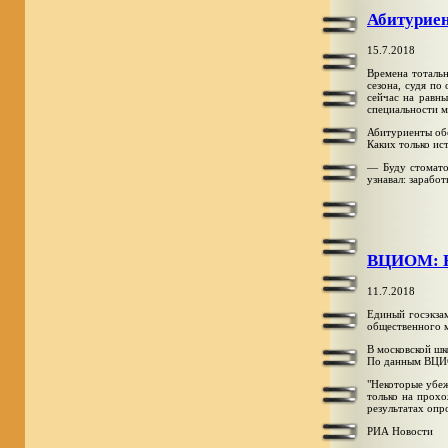
Абитурие
15.7.2018
Времена тотальн
сезона, судя по
сейчас на равн
специальности м
Абитуриенты об
Каких только ис
— Буду стомато
узнавал: зарабо
ВЦИОМ: ЕГ
11.7.2018
Единый госэкзам
общественного 
В московской шк
По данным ВЦИОМ
"Некоторые убеж
только на прохо
результатах опр
РИА Новости