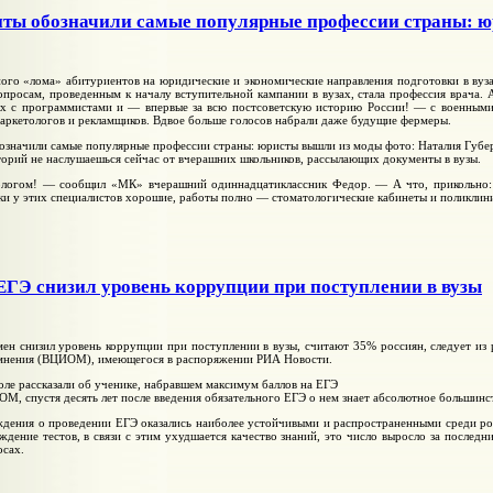
нты обозначили самые популярные профессии страны: 
ого «лома» абитуриентов на юридические и экономические направления подготовки в вуз
 опросам, проведенным к началу вступительной кампании в вузах, стала профессия врача.
ых с программистами и — впервые за всю постсоветскую историю России! — с военным
аркетологов и рекламщиков. Вдвое больше голосов набрали даже будущие фермеры.
означили самые популярные профессии страны: юристы вышли из моды фото: Наталия Губе
торий не наслушаешься сейчас от вчерашних школьников, рассылающих документы в вузы.
логом! — сообщил «МК» вчерашний одиннадцатиклассник Федор. — А что, прикольно: б
тки у этих специалистов хорошие, работы полно — стоматологические кабинеты и поликлини
Э снизил уровень коррупции при поступлении в вузы
ен снизил уровень коррупции при поступлении в вузы, считают 35% россиян, следует из 
мнения (ВЦИОМ), имеющегося в распоряжении РИА Новости.
оле рассказали об ученике, набравшем максимум баллов на ЕГЭ
, спустя десять лет после введения обязательного ЕГЭ о нем знает абсолютное большин
дения о проведении ЕГЭ оказались наиболее устойчивыми и распространенными среди рос
ждение тестов, в связи с этим ухудшается качество знаний, это число выросло за последн
осах.