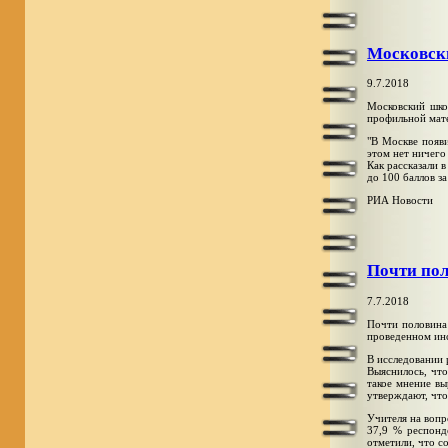
Московски
9.7.2018
Московский шко
профильной мате
"В Москве появи
этом нет ничего
Как рассказали 
до 100 баллов за
РИА Новости
Почти пол
7.7.2018
Почти половина 
проведенном ин
В исследовании 
Выяснилось, что
такое мнение вы
утверждают, что
Учителя на вопр
37,9 % респонд
отметили, что с