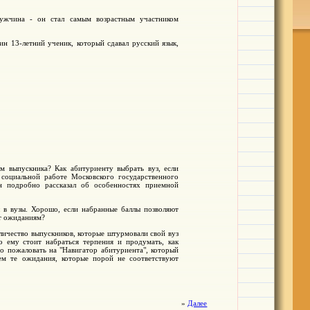
ужчина - он стал самым возрастным участником
н 13-летний ученик, который сдавал русский язык,
м выпускника? Как абитуриенту выбрать вуз, если
 социальной работе Московского государственного
н подробно рассказал об особенностях приемной
 в вузы. Хорошо, если набранные баллы позволяют
ют ожиданиям?
оличество выпускников, которые штурмовали свой вуз
о ему стоит набраться терпения и продумать, как
о пожаловать на "Навигатор абитуриента", который
чем те ожидания, которые порой не соответствуют
»
Далее