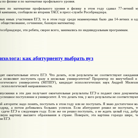
ы по физике и по математике профильного уровня.
амен по математике профильного уровня и физику в этом году сдавал 77-летний м
 кампании, сообщили во вторник ТАСС в пресс-службе Рособрнадзора.
мых юных участников ЕГЭ, то в этом году среди экзаменуемых было два 14-летних и оди
, обществознание, сочинение, базовую математику.
Рособрнадзоре, эти ребята, скорее всего, занимались по индивидуальным программам.
ихолога: как абитуриенту выбрать вуз
дят окончательные итоги ЕГЭ. Что делать, если результаты не соответствуют ожидания
ы позволяют поступить сразу в несколько университетов? Проректор по внеучебной и
агогического университета (МГППУ), кандидат психологических наук Андрей Милехи
х психологической направленности.
ыпускники в эти дни получают окончательные результаты ЕГЭ и подают свои документы
 успешное поступление в университет. А что делать тем, у кого результаты не соответству
й алгоритм: надо понять, поступать в этом году или не поступать. Я знаю достаточное к
подряд, а потом добивались больших успехов. Если абитуриент решил не поступать, т
 сдаче ЕГЭ в следующем году. Если же он решил поступать, а не ждать целый год, добр
олную картину высшего образования в стране. Поверьте, эта картина гораздо шире, 
ам ЕГЭ.