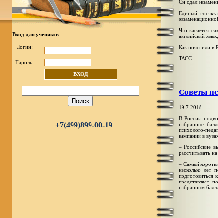
Он сдал экзамен
Единый госэкз
экзаменационной
Что касается са
Вход для учеников
английский язык
Логин:
Как пояснили в 
ТАСС
Пароль:
ВХОД
Советы пс
19.7.2018
В России подво
+7(499)899-00-19
набранные балл
психолого-пед
кампании в вуза
‒ Российские в
рассчитывать на
‒ Самый коротки
несколько лет 
подготовиться к
представляет п
набранным балл