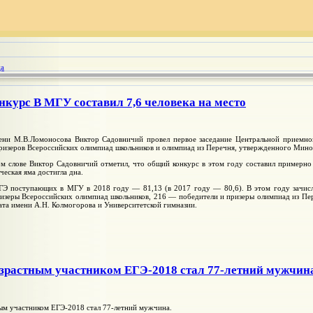
ца
курс В МГУ составил 7,6 человека на место
ни М.В.Ломоносова Виктор Садовничий провел первое заседание Центральной приемной
ризеров Всероссийских олимпиад школьников и олимпиад из Перечня, утвержденного Мино
м слове Виктор Садовничий отметил, что общий конкурс в этом году составил примерно 7
ческая яма достигла дна.
ГЭ поступающих в МГУ в 2018 году — 81,13 (в 2017 году — 80,6). В этом году зачисл
ризеры Всероссийских олимпиад школьников, 216 — победители и призеры олимпиад из П
та имени А.Н. Колмогорова и Университетской гимназии.
зрастным участником ЕГЭ-2018 стал 77-летний мужчин
ым участником ЕГЭ-2018 стал 77-летний мужчина.