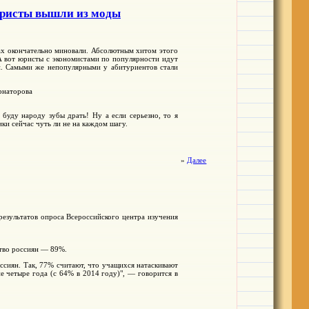
юристы вышли из моды
ах окончательно миновали. Абсолютным хитом этого
 А вот юристы с экономистами по популярности идут
и. Самыми же непопулярными у абитуриентов стали
рнаторова
уду народу зубы драть! Ну а если серьезно, то я
ки сейчас чуть ли не на каждом шагу.
»
Далее
результатов опроса Всероссийского центра изучения
ство россиян — 89%.
сиян. Так, 77% считают, что учащихся натаскивают
ие четыре года (с 64% в 2014 году)", — говорится в