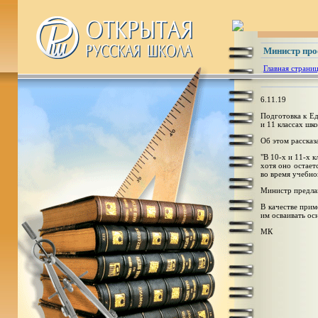
Министр про
Главная страни
6.11.19
Подготовка к Ед
и 11 классах шк
Об этом рассказ
"В 10-х и 11-х 
хотя оно остает
во время учебно
Министр предлаг
В качестве прим
им осваивать о
МК