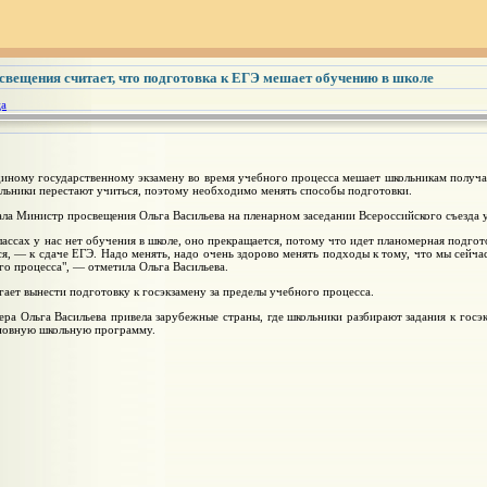
свещения считает, что подготовка к ЕГЭ мешает обучению в школе
ца
иному государственному экзамену во время учебного процесса мешает школьникам получат
ольники перестают учиться, поэтому необходимо менять способы подготовки.
ала Министр просвещения Ольга Васильева на пленарном заседании Всероссийского съезда у
классах у нас нет обучения в школе, оно прекращается, потому что идет планомерная подгот
ся, — к сдаче ЕГЭ. Надо менять, надо очень здорово менять подходы к тому, что мы сейч
го процесса", — отметила Ольга Васильева.
ает вынести подготовку к госэкзамену за пределы учебного процесса.
ера Ольга Васильева привела зарубежные страны, где школьники разбирают задания к госэ
сновную школьную программу.