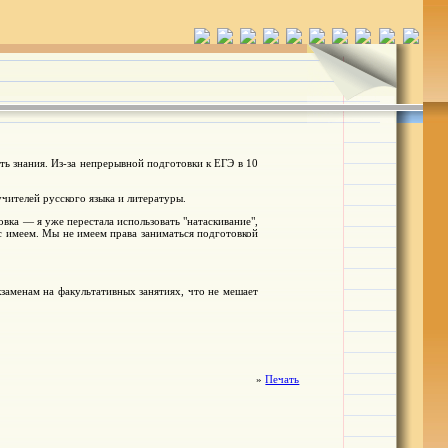
ь знания. Из-за непрерывной подготовки к ЕГЭ в 10
чителей русского языка и литературы.
овка — я уже перестала использовать "натаскивание",
ас имеем. Мы не имеем права заниматься подготовкой
кзаменам на факультативных занятиях, что не мешает
»
Печать