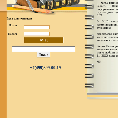
— Когда приход
Радеев. — Напр
информатики по
год мы даем до
ЕГЭ...
Вход для учеников
В ВШЭ самым 
коммуникацион
Логин:
отношения.
Пароль:
Наблюдался нас
клеточно-молеку
ВХОД
выделенных на к
Вадим Радаев р
выделены места 
могут набрать м
61. ВШЭ даже со
МК
+7(499)899-00-19