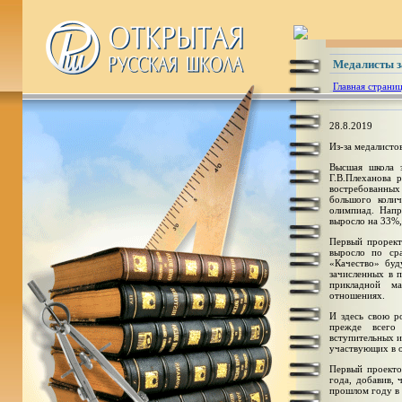
Медалисты з
Главная страни
28.8.2019
Из-за медалисто
Высшая школа 
Г.В.Плеханова 
востребованных
большого коли
олимпиад. Напр
выросло на 33%,
Первый прорект
выросло по ср
«Качество» буд
зачисленных в 
прикладной м
отношениях.
И здесь свою р
прежде всего
вступительных и
участвующих в о
Первый проекто
года, добавив, 
прошлом году в