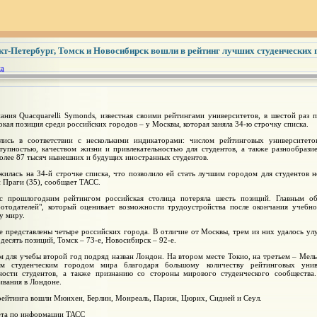
кт-Петербург, Томск и Новосибирск вошли в рейтинг лучших студенческих 
ца
ания Quacquarelli Symonds, известная своими рейтингами университетов, в шестой раз 
окая позиция среди российских городов – у Москвы, которая заняла 34-ю строчку списка.
ались в соответствии с несколькими индикаторами: числом рейтинговых университето
тупностью, качеством жизни и привлекательностью для студентов, а также разнообрази
олее 87 тысяч нынешних и будущих иностранных студентов.
илась на 34-й строчке списка, что позволило ей стать лучшим городом для студентов н
 Праги (35), сообщает ТАСС.
с прошлогодним рейтингом российская столица потеряла шесть позиций. Главным об
ботодателей", который оценивает возможности трудоустройства после окончания учебно
у миру.
е представлены четыре российских города. В отличие от Москвы, трем из них удалось улу
 десять позиций, Томск – 73-е, Новосибирск – 92-е.
для учебы второй год подряд назван Лондон. На втором месте Токио, на третьем – Мельб
им студенческим городом мира благодаря большому количеству рейтинговых униве
ности студентов, а также признанию со стороны мирового студенческого сообществ
ивания в Лондоне.
рейтинга вошли Мюнхен, Берлин, Монреаль, Париж, Цюрих, Сидней и Сеул.
зета по информации ТАСС