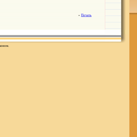
»
Печать
коном.