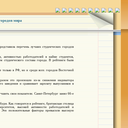
городов мира
представила перечень лучших студенческих городов
в, активностью работодателей в найме студентов,
ем студенческого состава города. В рейтинги были
е только в РФ, но и среди всех городов Восточной
разом это произошло из-за снижения индикатора
го заведения и сравнивает зарплату выпускников в
чшить свои показатели. Санкт-Петербург занял 66-е
урн. Как говорится в рейтинге, британская столица
рситетов, высокой активности работодателей и
а. Эти положительные факторы превысили высокую