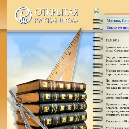
Москва, Сан
Главная страни
15.8.2019
Британская комп
мира. Самая выс
​Города оценив
финансовой дос
учтены ответы б
Москва располож
Европы, впереди
По сравнению 
"Активность ра
городах по всем
Всего в рейтинг
место, прибавив
Лучшим городом 
осталась лучш
интернациональ
стоимость прож
Также в топ-10 
Учительская га