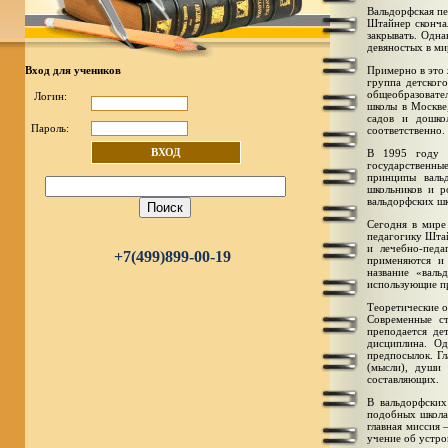
Вальдорфская пе
Штайнер скончал
закрывать. Одна
девяностых в ми
Вход для учеников
Примерно в это 
группа детског
общеобразовател
Логин:
школы в Москве,
садов и дошко
Пароль:
соответственно.
ВХОД
В 1995 году в
государственны
принципы валь
школьников и р
вальдорфских шк
Сегодня в мире
педагогику Штай
и лечебно-педа
+7(499)899-00-19
применяются и
название «валь
использующие п
Теоретические о
Современные ст
преподается де
дисциплина. О
предпосылок. Гл
(мысли), души 
составляющих.
В вальдорфских
подобных школа
главная миссия 
учение об устро