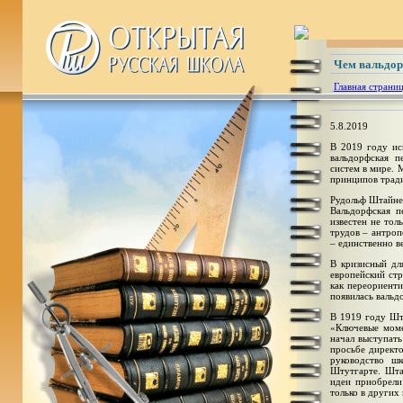
Чем вальдор
Главная страни
5.8.2019
В 2019 году ис
вальдорфская п
систем в мире. 
принципов трад
Рудольф Штайнер
Вальдорфская п
известен не тол
трудов – антроп
– единственно в
В кризисный дл
европейский стр
как переориенти
появилась вальд
В 1919 году Шт
«Ключевые моме
начал выступать
просьбе директ
руководство ш
Штутгарте. Шта
идеи приобрели
только в других