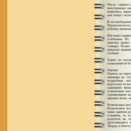
После главног
иностранные яз
живопись, эври
или танца с муз
В послеобеденн
Предполагается
ребенка дневном
Изучение главны
учебников. Их 
заметки, пишут
словари. Позже
каждому индивид
техники.
Также на после
социальная (в бо
Оценки
Оценок до перех
указывая на си
подробные пис
переходит из ва
одинаково меша
сознательно изг
соревнование к
закаляет волю, 
Религиозное вос
Религиозное вос
такие занятия д
учеников, то е
родители не о
христианского 
Творцу и благог