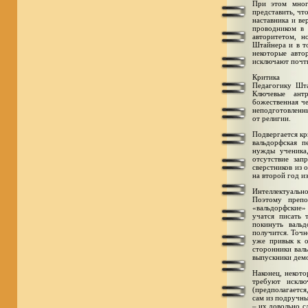
При этом мног
представить, чт
наставника и ве
проводником в 
авторитетом, н
Штайнера и в то
некоторые авто
исключают почти
Критика
Педагогику Шта
Ключевые антр
божественная че
неподготовленны
от религии.
Подвергается кр
вальдорфская п
нужды ученика,
отсутствие зап
сверстников из 
на второй год из
Интеллектуальн
Поэтому препо
«вальдорфские»
учатся писать 
покинуть валь
получится. Точн
уже привык к о
сторонники валь
выпускники дем
Наконец, некото
требуют исклю
(предполагается
сам из подручны
– их довольно с