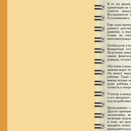
В то же время,
ориентация на г
отнести вальд
Исследователи 
Сухомлинского,
Еще один принци
раннего детств
развитие, в пе
только на эта
интеллектуально
Особая роль учи
Конкретные от
Получение знани
имеют физическ
доверия, сочувст
Обучение в валь
занятия ведет т
Он может корре
ребенка. Такая
важны личные ка
душу ребенка и
чуткость и непре
Учитель в вальд
и его авторитет
под воздействие
Преподавание «
Другое принцип
дисциплины, к
несколько недел
и тому же пред
предмете помог
преподаются род