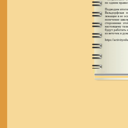
по одним правил
Подводим итоги
Вальдорфская п
лежащие в ее ос
попечение школы
сторонники это
настоящему тала
будут работать 
из веточек и ру
https://activityed