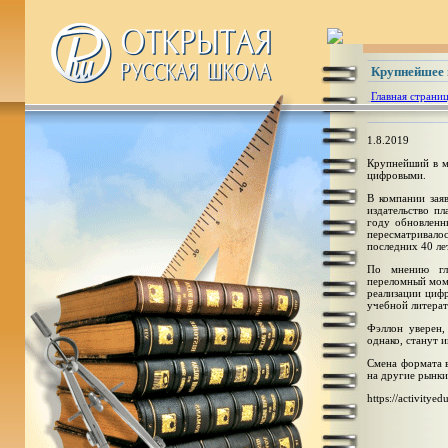
Крупнейшее 
Главная страни
1.8.2019
Крупнейший в ми
цифровыми.
В компании зая
издательство п
году обновленн
пересматривало
последних 40 лет
По мнению гл
переломный моме
реализации циф
учебной литера
Фэллон уверен,
однако, станут 
Смена формата в
на другие рынки
https://activityed