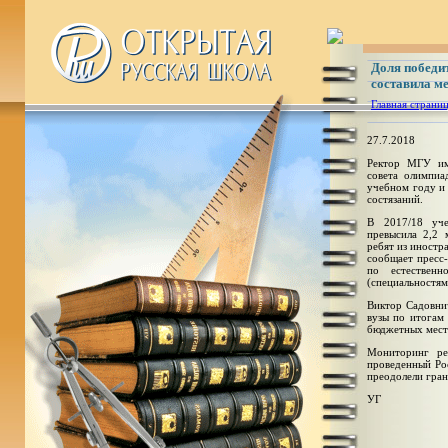
Доля победит
составила м
Главная страни
27.7.2018
Ректор МГУ им
совета олимпиа
учебном году и
состязаний.
В 2017/18 уче
превысила 2,2 
ребят из иностр
сообщает пресс
по естественн
(специальностям
Виктор Садовни
вузы по итогам 
бюджетных мест 
Мониторинг ре
проведенный Ро
преодолели гран
УГ