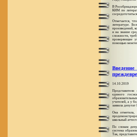
В Рособрнадзоре
КИМ по литерат
сосредоточиться
Отмечается, чт
литературе. Бо
произведений, к
и на знание ср
сложности, треб
проверяющие у
помощью межтек
Введение
преждевре
14.10.2019
Представители 
единого госэк
образовательн
учителей, а у б
заявила депутат
Она отметила,
продемонстриро
школьный аттест
По словам депу
система образов
Так, представит