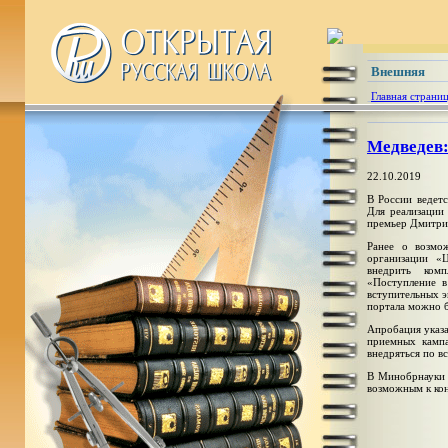
Внешняя
Главная страни
Медведев:
22.10.2019
В России ведет
Для реализации
премьер Дмитри
Ранее о возмо
организации «
внедрить ком
«Поступление в
вступительных э
портала можно б
Апробация указа
приемных камп
внедряться по вс
В Минобрнауки с
возможным к кон