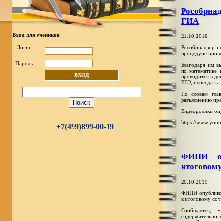
Рособрна
ГИА
Вход для учеников
21.10.2019
Рособрнадзор п
Логин:
процедуре пров
Пароль:
Благодаря им в
по математике 
ВХОД
проводится в де
ЕГЭ, пересдать 
По словам глав
разъяснению пра
Видеоролики опу
https://www.you
+7(499)899-00-19
ФИПИ оп
итоговому
20.10.2019
ФИПИ опубликов
к итоговому соч
Сообщается, 
содержательног