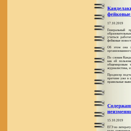
Канделак
фейковые
17.10.2019
Генеральный 
образовательны
учиться работа
фейковые новост
Об этом она з
организованног
По словам Канд
как ей пользов
общемировым т
журналистика, и
Продюсер подче
причине уже в 
правильные выво
Содержан
неизменн
15.10.2019
ЕГЭ по литерату
году, говорится