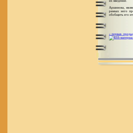
их введение.
Аршинова, явля
рамках него пр
обобщить его ит
« первая
‹ преды