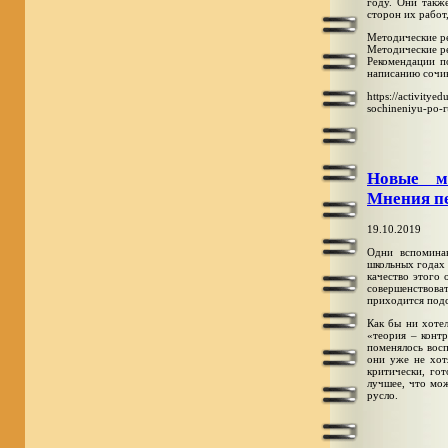
году. Они такж
сторон их работ
Методические р
Методические р
Рекомендации п
написанию сочин
https://activity
sochineniyu-po-
Новые м
Мнения п
19.10.2019
Одни вспомина
школьных годах 
качество этого 
совершенствова
приходится подс
Как бы ни хоте
«теория – конт
поменялось вос
они уже не хот
критически, гот
лучшее, что мож
русло.